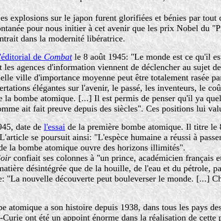
es explosions sur le japon furent glorifiées et bénies par tout 
spontanée pour nous initier à cet avenir que les prix Nobel du
trait dans la modernité libératrice.
'éditorial de
Combat
le 8 août 1945: "Le monde est ce qu'il es
et les agences d'information viennent de déclencher au sujet 
elle ville d'importance moyenne peut être totalement rasée pa
tations élégantes sur l'avenir, le passé, les inventeurs, le coût
 la bombe atomique. [...] Il est permis de penser qu'il ya qu
mme ait fait preuve depuis des siècles". Ces positions lui valu
1945, date de
l'essai
de la première bombe atomique. Il titre le
L'article se poursuit ainsi: "L'espèce humaine a réussi à pass
 de la bombe atomique ouvre des horizons illimités".
Soir
confiait ses colonnes à "un prince, académicien français e
tière désintégrée que de la houille, de l'eau et du pétrole, pa
e: "La nouvelle découverte peut bouleverser le monde. [...] Ch
 atomique a son histoire depuis 1938, dans tous les pays des
t-Curie ont été un appoint énorme dans la réalisation de cette