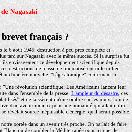
 de Nagasaki
brevet français ?
 le 6 août 1945: destruction à peu près complète et
lus tard sur Nagasaki avec le même succès. Si la surprise fut
ar ils envisageaient ce développement scientifique depuis
 ces destructions de masse ne traumatisèrent ni le milieu
ébut d'une ère nouvelle, "l'âge atomique" confirmant la
: "Une révolution scientifique: Les Américains lancent leur
ite dans l'ensemble de la presse.
L'ampleur du désastre
, ces
atilisés" et ne laissèrent qu'une ombre sur les murs, loin de
tive d'un avenir radieux pour une humanité qui allait enfin
se révélait source inépuisable d'énergie, qu'il serait possible
otre portée dans un avenir très proche. On parlait de faire
nt Blanc ou de combler la Méditerranée pour irriguer le