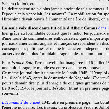
Sahara (Joliot), etc.
Le délire scientiste n'a plus jamais atteint de tels sommets. L
l'époque cela s'appelait "les savants". La mobilisation fut 
Hiroshima devait ouvrir à l'humanité une ère de liberté, on en
La seule voix discordante fut celle d'Albert Camus
dans l
hier grâce au formidable concert que la radio, les journaux 
d'une foule de commentaires enthousiastes, que n'importe qu
journaux américains, anglais et français se répandent en disser
conséquences politiques et même le caractère indépendant de
au service de la plus formidable rage de destruction dont l'ho
Pour
France-Soir,
l'ère nouvelle fut inaugurée le 16 juillet 
une nuit d'orage, le monde est entré dans une ère nouvelle". 
Ce même journal titrait un article le 9 août 1945: "L'emploi
Le 10 août 1945, après la destruction de Nagasaki,
France-
pourra demain tirer plus d'énergie de quelques grammes de ma
Le 8 août 1945, le journal
Libération
titrait en première pag
souvenirs".
L'Humanité
du 8 août
1945 titre en première page: "La bombe
l'énergie nucléaire. Les travaux du professeur Frédéric Jolio