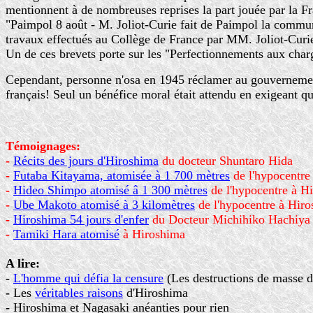
mentionnent à de nombreuses reprises la part jouée par la 
"Paimpol 8 août - M. Joliot-Curie fait de Paimpol la commun
travaux effectués au Collège de France par MM. Joliot-Curi
Un de ces brevets porte sur les "Perfectionnements aux char
Cependant, personne n'osa en 1945 réclamer au gouvernement 
français! Seul un bénéfice moral était attendu en exigeant q
Témoignages:
-
Récits des jours d'Hiroshima
du docteur Shuntaro Hida
-
Futaba Kitayama, atomisée à 1 700 mètres
de l'hypocentre
-
Hideo Shimpo atomisé â 1 300 mètres
de l'hypocentre à H
-
Ube Makoto atomisé à 3 kilomètres
de l'hypocentre à Hir
-
Hiroshima 54 jours d'enfer
du Docteur Michihiko Hachiya
-
Tamiki Hara atomisé
à Hiroshima
A lire:
-
L'homme qui défia la censure
(Les destructions de masse de
-
Les
véritables raisons
d'Hiroshima
-
Hiroshima et Nagasaki anéanties pour rien