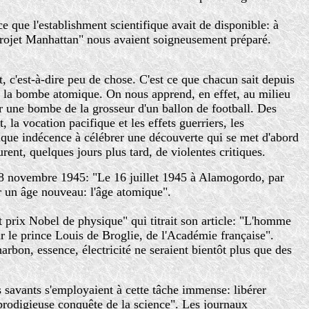
ce que l'establishment scientifique avait de disponible: à
 "Projet Manhattan" nous avaient soigneusement préparé.
t, c'est-à-dire peu de chose. C'est ce que chacun sait depuis
de la bombe atomique. On nous apprend, en effet, au milieu
r une bombe de la grosseur d'un ballon de football. Des
, la vocation pacifique et les effets guerriers, les
elque indécence à célébrer une découverte qui se met d'abord
rent, quelques jours plus tard, de violentes critiques.
 8 novembre 1945: "Le 16 juillet 1945 à Alamogordo, par
er un âge nouveau: l'âge atomique".
t prix Nobel de physique" qui titrait son article: "L'homme
r le prince Louis de Broglie, de l'Académie française".
arbon, essence, électricité ne seraient bientôt plus que des
 savants s'employaient à cette tâche immense: libérer
 prodigieuse conquête de la science". Les journaux