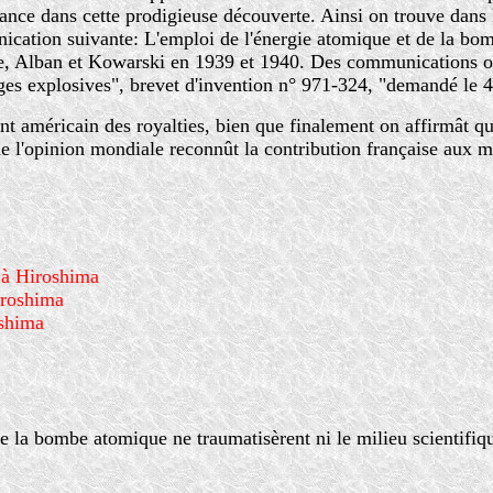
France dans cette prodigieuse découverte. Ainsi on trouve dan
ication suivante: L'emploi de l'énergie atomique et de la bom
e, Alban et Kowarski en 1939 et 1940. Des communications on
ges explosives", brevet d'invention n° 971-324, "demandé le 
américain des royalties, bien que finalement on affirmât que
ue l'opinion mondiale reconnût la contribution française aux 
 à Hiroshima
iroshima
oshima
 la bombe atomique ne traumatisèrent ni le milieu scientifique,