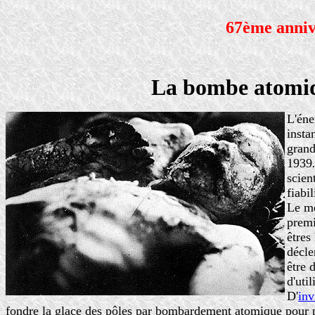
67ème anniv
La bombe atomiqu
L'éne
insta
grand
1939
scien
fiabi
Le me
premi
êtres
décle
être 
d'uti
D'
inv
fondre la glace des pôles par bombardement atomique pour pr