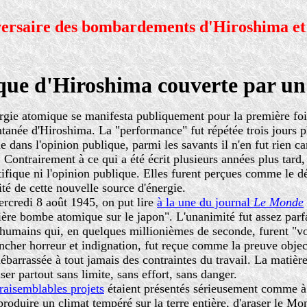
ersaire des bombardements d'Hiroshima et
e d'Hiroshima couverte par un 
rgie atomique se manifesta publiquement pour la première fois
ntanée d'Hiroshima. La "performance" fut répétée trois jours p
e dans l'opinion publique, parmi les savants il n'en fut rien c
.
Contrairement à ce qui a été écrit plusieurs années plus tard,
tifique ni l'opinion publique. Elles furent perçues comme le d
lité de cette nouvelle source d'énergie.
rcredi 8 août 1945
,
on put lire
à la une du journal
Le Monde
ère bombe atomique sur le japon". L'unanimité fut assez parfa
 humains qui, en quelques millionièmes de seconde, furent "vol
ncher horreur et indignation, fut reçue comme la preuve objec
débarrassée à tout jamais des contraintes du travail. La matière 
liser partout sans limite, sans effort, sans danger.
raisemblables projets
étaient présentés sérieusement comme à n
oduire un climat tempéré sur la terre entière, d'araser le Mo