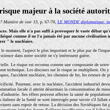
risque majeur
à la société autori
anière de voir 15
, p. 67-70,
LE MONDE diplomatique
, m
es. Mais elle n'a pas suffi à provoquer le vaste débat qu'
héqué comme il ne l'a jamais été par aucune civilisation in
er " le nucléaire.
e moment, l'aspect le plus important et le plus pur de l'impact 
 science dans notre société ne s'y intéressent guère.
strielle. Le risque est reconnu comme une composante de notre
t technique. Les discours sur le risque se multiplient. On y 
es, l'accident nucléaire, les chemins de fer, les erreurs de pi
ificité. Pourtant, avec le nucléaire, l'accident industriel dev
mmation locale il atteint désormais la consommation de masse
d'industrie. Ses effets peuvent affecter la santé de population
 italiens de la Santé se sont interrogés pour savoir s'il fallai
ares sans espoir de retour. La décision des Soviétiques fut pr
ions initiales furent d'ailleurs insuffisantes car il fallut les