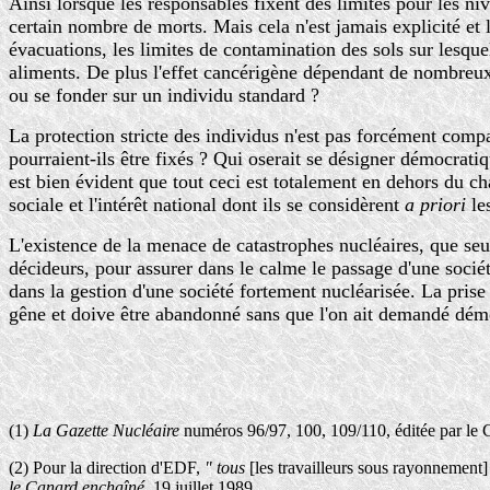
Ainsi lorsque les responsables fixent des limites pour les n
certain nombre de morts. Mais cela n'est jamais explicité et 
évacuations, les limites de contamination des sols sur lesqu
aliments. De plus l'effet cancérigène dépendant de nombreux fa
ou se fonder sur un individu standard ?
La protection stricte des individus n'est pas forcément com
pourraient-ils être fixés ? Qui oserait se désigner démocrati
est bien évident que tout ceci est totalement en dehors du c
sociale et l'intérêt national dont ils se considèrent
a priori
le
L'existence de la menace de catastrophes nucléaires, que seul
décideurs, pour assurer dans le calme le passage d'une socié
dans la gestion d'une société fortement nucléarisée. La prise
gêne et doive être abandonné sans que l'on ait demandé dém
(1)
La Gazette Nucléaire
numéros 96/97, 100, 109/110, éditée par le G
(2) Pour la direction d'EDF,
" tous
[les travailleurs sous rayonnement]
le Canard enchaîné
, 19 juillet 1989.