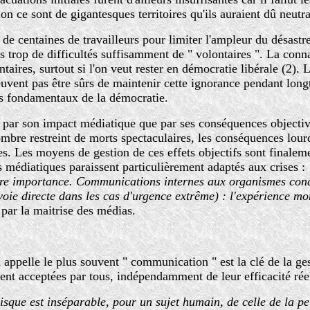
on ce sont de gigantesques territoires qu'ils auraient dû neutra
e de centaines de travailleurs pour limiter l'ampleur du désas
ns trop de difficultés suffisamment de " volontaires ". La conn
aires, surtout si l'on veut rester en démocratie libérale (2).
vent pas être sûrs de maintenir cette ignorance pendant longt
ts fondamentaux de la démocratie.
 par son impact médiatique que par ses conséquences objectives
re restreint de morts spectaculaires, les conséquences lourde
es. Les moyens de gestion de ces effets objectifs sont finaleme
ns médiatiques paraissent particulièrement adaptés aux crises :
ière importance. Communications internes aux organismes con
oie directe dans les cas d'urgence extrême) : l'expérience mon
 par la maitrise des médias.
n appelle le plus souvent " communication " est la clé de la ges
ient acceptées par tous, indépendamment de leur efficacité réell
sque est inséparable, pour un sujet humain, de celle de la peur