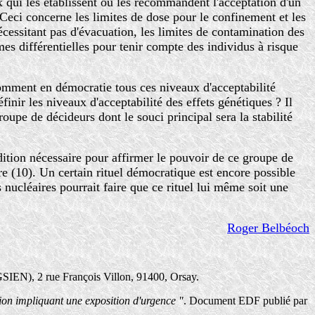
 qui les établissent ou les recommandent l'acceptation d'un
 Ceci concerne les limites de dose pour le confinement et les
cessitant pas d'évacuation, les limites de contamination des
rmes différentielles pour tenir compte des individus à risque
Comment en démocratie tous ces niveaux d'acceptabilité
inir les niveaux d'acceptabilité des effets génétiques ? Il
upe de décideurs dont le souci principal sera la stabilité
dition nécessaire pour affirmer le pouvoir de ce groupe de
re (10). Un certain rituel démocratique est encore possible
 nucléaires pourrait faire que ce rituel lui même soit une
Roger Belbéoch
(GSIEN), 2 rue François Villon, 91400, Orsay.
tion impliquant une exposition d'urgence "
. Document EDF publié par