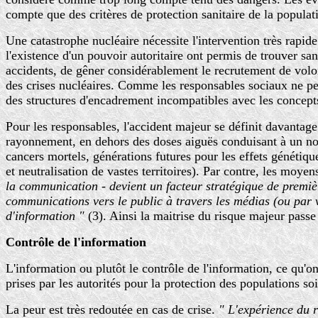
compte que des critères de protection sanitaire de la populati
Une catastrophe nucléaire nécessite l'intervention très rapid
l'existence d'un pouvoir autoritaire ont permis de trouver sa
accidents, de gêner considérablement le recrutement de volont
des crises nucléaires. Comme les responsables sociaux ne peu
des structures d'encadrement incompatibles avec les concep
Pour les responsables, l'accident majeur se définit davantage
rayonnement, en dehors des doses aiguës conduisant à un nomb
cancers mortels, générations futures pour les effets génétiqu
et neutralisation de vastes territoires). Par contre, les moye
la communication - devient un facteur stratégique de prem
communications vers le public à travers les médias (ou par v
d'information "
(3). Ainsi la maitrise du risque majeur passe
Contrôle de l'information
L'information ou plutôt le contrôle de l'information, ce qu'o
prises par les autorités pour la protection des populations so
La peur est très redoutée en cas de crise.
" L'expérience du ri