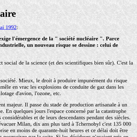
taire
ai 1992
:
exige l'émergence de la " société nucléaire ". Parce
dustrielle, un nouveau risque se dessine : celui de
social de la science (et des scientifiques bien sûr). C'est la
 société. Mieux, le droit à produire impunément du risque
mêle en vrac les explosions de conduite de gaz dans les
lotage d'avion, l'ozone, etc.
ient majeur. Il passe du stade de production artisanale à un
. En quelques jours l'espace concerné par la catastrophe
s considérables et de leurs descendants pendant des siècles.
t évacuer Milan, dix ans plus tard à Tchernobyl c'est 135 000
ise en moins de quarante-huit heures et ce délai doit être
 poursuivre par la suite. Si les décideurs n'avaient pris en