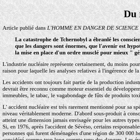
Du 
Article publié dans
L'HOMME EN DANGER DE SCIENCE ? M
La catastrophe de Tchernobyl a ébranlé les conscienc
que les dangers sont énormes, que l'avenir est hypot
la mise en place d'un ordre musclé pour mieux " gér
L'industrie nucléaire représente certainement, du moins pour l
raison pour laquelle les analyses relatives à l'ingérence de la
Les accidents ont toujours fait partie de la production indu
devrait être reconnu comme moteur essentiel du développemen
immeubles, le tabac, le vagabondage de fûts de produits toxiqu
L' accident nucléaire est très rarement mentionné pour sa spéc
niveau véritablement moderne. D'abord sous-produit à conso
atteint une dimension jamais envisagée pour les autres types 
Si, en 1976, après l'accident de Sévéso, certains responsables
personnes qui furent déménagées d'une région de 300 000 hect
considéré comme trop long compte tenu des dangers. Les évacuat