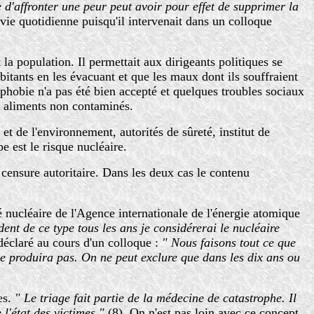
te d'affronter une peur peut avoir pour effet de supprimer la
a vie quotidienne puisqu'il intervenait dans un colloque
a population. Il permettait aux dirigeants politiques se
itants en les évacuant et que les maux dont ils souffraient
iophobie n'a pas été bien accepté et quelques troubles sociaux
es aliments non contaminés.
et de l'environnement, autorités de sûreté, institut de
e est le risque nucléaire.
 censure autoritaire. Dans les deux cas le contenu
té nucléaire de l'Agence internationale de l'énergie atomique
dent de ce type tous les ans je considérerai le nucléaire
déclaré au cours d'un colloque :
" Nous faisons tout ce que
e produira pas. On ne peut exclure que dans les dix ans ou
es.
" Le triage fait partie de la médecine de catastrophe. Il
l'état des victimes "
(8). On n'est pas loin avec ce concept,