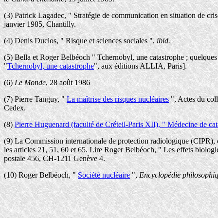
(3) Patrick Lagadec, " Stratégie de communication en situation de crise
janvier 1985, Chantilly.
(4) Denis Duclos, " Risque et sciences sociales ",
ibid.
(5) Bella et Roger Belbéoch " Tchernobyl, une catastrophe ; quelques
"
Tchernobyl, une catastrophe
", aux éditions ALLIA, Paris].
(6)
Le Monde
, 28 août 1986
(7) Pierre Tanguy, "
La maîtrise des risques nucléaires
", Actes du col
Cedex.
(8)
Pierre Huguenard (faculté de Créteil-Paris XII), " Médecine de ca
(9) La Commission internationale de protection radiologique (CIPR), d
les articles 21, 51, 60 et 65. Lire Roger Belbéoch, " Les effets biol
postale 456, CH-1211 Genève 4.
(10) Roger Belbéoch, "
Société nucléaire
",
Encyclopédie philosophiq