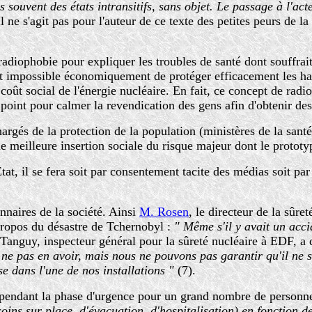
s souvent des états intransitifs, sans objet. Le passage à l'ac
Il ne s'agit pas pour l'auteur de ce texte des petites peurs de l
iophobie pour expliquer les troubles de santé dont souffrait l
tait impossible économiquement de protéger efficacement les hab
u coût social de l'énergie nucléaire. En fait, ce concept de rad
à point pour calmer la revendication des gens afin d'obtenir d
argés de la protection de la population (ministères de la santé 
ne meilleure insertion sociale du risque majeur dont le prototyp
at, il se fera soit par consentement tacite des médias soit par
onnaires de la société. Ainsi
M. Rosen
, le directeur de la sûre
propos du désastre de Tchernobyl :
" Même s'il y avait un acci
 Tanguy, inspecteur général pour la sûreté nucléaire à EDF, a 
ne pas en avoir, mais nous ne pouvons pas garantir qu'il ne s
se dans l'une de nos installations "
(7).
 pendant la phase d'urgence pour un grand nombre de personn
ins sur place, d'évacuation, d'hospitalisation) en fonction de 