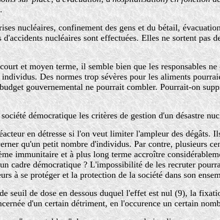
.
crises nucléaires, confinement des gens et du bétail, évacuati
ns d'accidents nucléaires sont effectuées. Elles ne sortent pas d
 court et moyen terme, il semble bien que les responsables ne d
 individus. Des normes trop sévères pour les aliments pourraient
e budget gouvernemental ne pourrait combler. Pourrait-on supp
ociété démocratique les critères de gestion d'un désastre nuc
réacteur en détresse si l'on veut limiter l'ampleur des dégâts.
erner qu'un petit nombre d'individus. Par contre, plusieurs c
stème immunitaire et à plus long terme accroître considérableme
n cadre démocratique ? L'impossibilité de les recruter pourrait 
eurs à se protéger et la protection de la société dans son ense
 seuil de dose en dessous duquel l'effet est nul (9), la fixati
oncernée d'un certain détriment, en l'occurence un certain nom