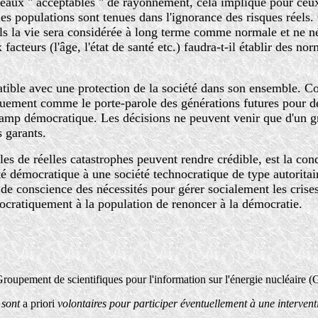
iveaux " acceptables " de rayonnement, cela implique pour ceux
les populations sont tenues dans l'ignorance des risques réels.
els la vie sera considérée à long terme comme normale et ne né
cteurs (l'âge, l'état de santé etc.) faudra-t-il établir des no
patible avec une protection de la société dans son ensemble. 
quement comme le porte-parole des générations futures pour déf
hamp démocratique. Les décisions ne peuvent venir que d'un gro
s garants.
es de réelles catastrophes peuvent rendre crédible, est la con
té démocratique à une société technocratique de type autoritai
 de conscience des nécessités pour gérer socialement les crises
ocratiquement à la population de renoncer à la démocratie.
roupement de scientifiques pour l'information sur l'énergie nucléaire 
sont
a priori
volontaires pour participer éventuellement à une interven