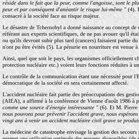
réside dans le fait que la peur, comme l'angoisse, sont le plu
peur et par conséquent d'anéantir le risque lui-même "
(4). 
consacré à la société face au risque majeur.
Le désastre de Tchernobyl a donné naissance au concept de rad
référant aux experts scientifiques, de ne pas avouer qu'il é
ou qu'ils devront subir plus tard (cancers) faisaient partie d
n'ont pu être évités (5). La pénurie en nourriture est venue 
Ainsi, quel que soit le pays, les organismes officiellement ch
protection nucléaire etc.) voient leurs fonctions réduites à u
Le contrôle de la communication étant une nécessité pour l'Et
démocratique de la société en sera certainement affecté.
L'accident nucléaire fait partie des préoccupations des gesti
(AIEA), a affirmé à la conférence de Vienne d'août 1986 à 
comme une source d'énergie intéressante "
(6). Et M. Pierre
nous pouvons pour prévenir l'accident grave, nous espérons 
vingt ans à venir un accident nucléaire civil grave se produi
La médecine de catastrophe envisage la gestion des secours
permet une utilisation optimale des moyens disponibles (de so