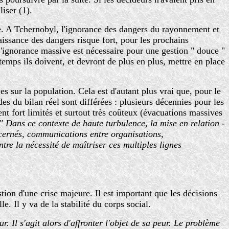
liser (1).
tre. A Tchernobyl, l'ignorance des dangers du rayonnement et
aissance des dangers risque fort, pour les prochains
 L'ignorance massive est nécessaire pour une gestion " douce "
emps ils doivent, et devront de plus en plus, mettre en place
 sur la population. Cela est d'autant plus vrai que, pour le
s du bilan réel sont différées : plusieurs décennies pour les
nt fort limités et surtout très coûteux (évacuations massives
" Dans ce contexte de haute turbulence, la mise en relation -
cernés, communications entre organisations,
tre la nécessité de maîtriser ces multiples lignes
tion d'une crise majeure. Il est important que les décisions
e. Il y va de la stabilité du corps social.
. Il s'agit alors d'affronter l'objet de sa peur. Le problème