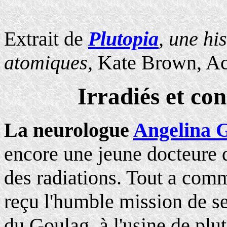
Extrait de
Plutopia
, une hi
atomiques,
Kate Brown, Ac
Irradiés et co
La neurologue
Angelina 
encore une jeune docteure 
des radiations. Tout a comm
reçu l'humble mission de s
du Goulag, à l'usine de pl