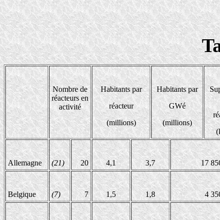
Ta
Nombre de
Habitants par
Habitants par
Sup
réacteurs en
réacteur
GWé
activité
ré
(millions)
(millions)
(
Allemagne
(21)
20
4,1
3,7
17 85
Belgique
(7)
7
1,5
1,8
4 35