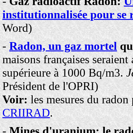
-
Gaz radioactif Radon:
U
institutionnalisée pour se 
Word)
-
Radon, un gaz mortel
qu
maisons françaises seraient a
supérieure à 1000 Bq/m3.
J
Président de l'OPRI)
Voir:
les mesures du radon p
CRIIRAD
.
-
Mines d'uranium: le rad